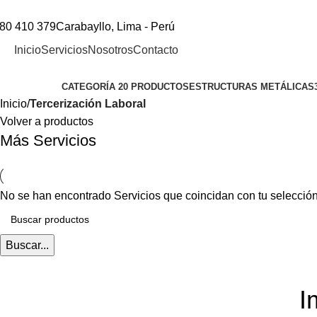
80 410 379
Carabayllo, Lima - Perú
Tercerización Laboral
Inicio
Servicios
Nosotros
Contacto
Categorías
CATEGORÍA 2
0 PRODUCTOS
ESTRUCTURAS METÁLICAS
Inicio
Tercerización Laboral
Volver a productos
Más Servicios
No se han encontrado Servicios que coincidan con tu selección
Buscar...
I